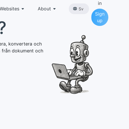
in
Websites
About
Sv
Sign
?
up
era, konvertera och
on från dokument och