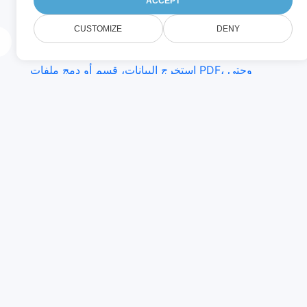
بدعم أكثر من 100 صيغة ملف، يوفر Conholdate
ACCEPT
Drive مجموعة كاملة من أدوات المستندات في
CUSTOMIZE
DENY
السحابة. افتح وعدّل ملفات Word وExcel
وPowerPoint، حوّل المستندات إلى صيغ مختلفة،
استخرج البيانات، قسم أو دمج ملفات PDF، وحتى
أضف تعليقات—كل ذلك من المتصفح الخاص بك. سواء
كنت تعمل على ملفات Office أو PDF أو صور، لديك
كل ما تحتاجه في مكان واحد.
المزيد
شاهد جميع الميزات المجانية والمدفوعة