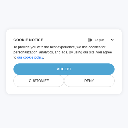
COOKIE NOTICE
To provide you with the best experience, we use cookies for
personalization, analytics, and ads. By using our site, you agree
to
our cookie policy
.
ACCEPT
CUSTOMIZE
DENY
AI 驅動的翻譯與摘要
Conholdate Drive 提供快速且可靠的 AI 文件翻譯與 AI 摘