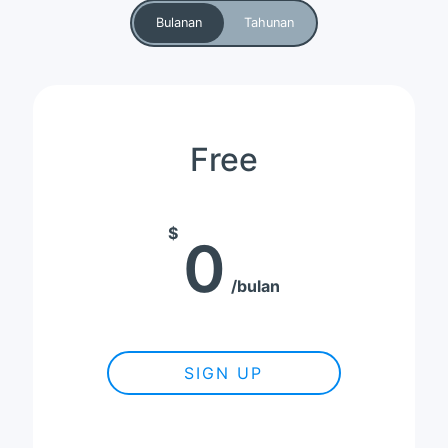
Bulanan
Tahunan
Free
$
0
bulan
SIGN UP