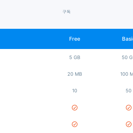
구독
Free
Basi
5 GB
50 G
20 MB
100 
10
50