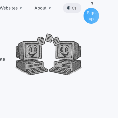
in
Websites
About
Cs
Sign
up
ate