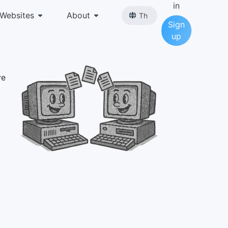
in
Websites
About
Th
Sign
up
ve