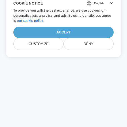
COOKIE NOTICE
To provide you with the best experience, we use cookies for
personalization, analytics, and ads. By using our site, you agree
to
our cookie policy
.
ACCEPT
CUSTOMIZE
DENY
Možnosti zdieľania a
pokročilého zdieľania
Conholdate Drive ponúka flexibilné a pokročilé
možnosti zdieľania, ktoré vám umožnia mať kontrolu.
Zobraziť všetky bezplatné a prémiové funkcie