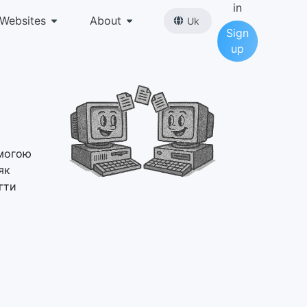
in
Websites
About
Uk
Sign
up
омогою
як
гти